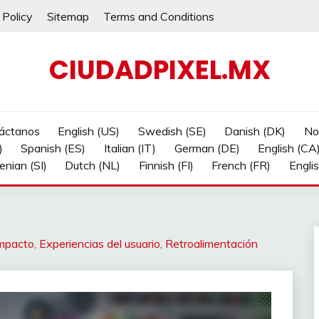
 Policy
Sitemap
Terms and Conditions
CIUDADPIXEL.MX
áctanos
English (US)
Swedish (SE)
Danish (DK)
No
)
Spanish (ES)
Italian (IT)
German (DE)
English (CA
enian (SI)
Dutch (NL)
Finnish (FI)
French (FR)
Engli
mpacto, Experiencias del usuario, Retroalimentación