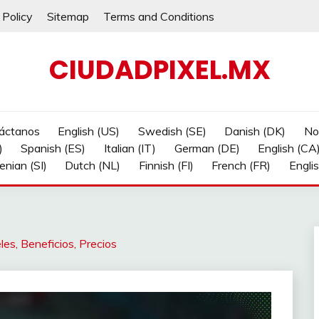
 Policy
Sitemap
Terms and Conditions
CIUDADPIXEL.MX
áctanos
English (US)
Swedish (SE)
Danish (DK)
No
)
Spanish (ES)
Italian (IT)
German (DE)
English (CA
enian (SI)
Dutch (NL)
Finnish (FI)
French (FR)
Engli
es, Beneficios, Precios